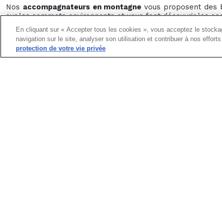
Nos
accompagnateurs en montagne
vous proposent des 
sur les sommets environnants et vous font découvrir les se
Au détour d'un sentier, vous dégusterez les spécialités du ter
En cliquant sur « Accepter tous les cookies », vous acceptez le stockag
navigation sur le site, analyser son utilisation et contribuer à nos effor
Facile
,
ludique
,
convivial
et
accessible
à tous !
protection de votre vie privée
BESOIN D'INFORMATION
Une équipe de pro