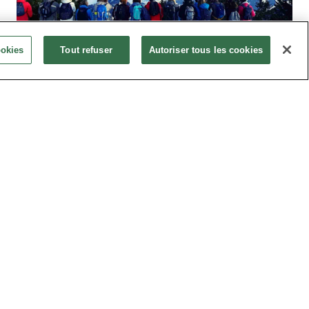
ookies
Tout refuser
Autoriser tous les cookies
N INCENTIVE A EVIAN ?
 incentive à Evian