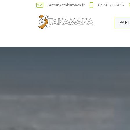
leman@takamaka.fr
04 50 71 89 15
PART