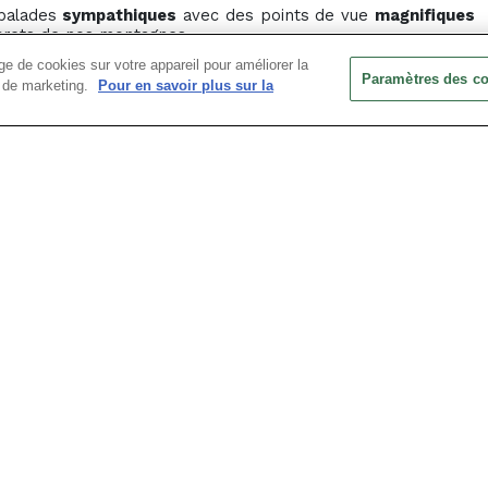
balades
sympathiques
avec des points de vue
magnifiques
crets de nos montagnes...
roir : saucisson, fromage, génépi...
e de cookies sur votre appareil pour améliorer la
Paramètres des c
ts de marketing.
Pour en savoir plus sur la
S ? VOTRE DEVIS PERSONNALISÉ POUR U
fessionnels disponible et réactive pour construire votre projet
Nous contacter
Vous aimerez aussi