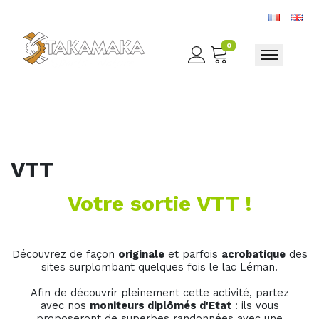
0
Toggle nav
VTT
Votre sortie VTT !
Découvrez de façon
originale
et parfois
acrobatique
des
sites surplombant quelques fois le lac Léman.
Afin de découvrir pleinement cette activité, partez
avec nos
moniteurs diplômés d'Etat
: ils vous
proposeront de superbes randonnées avec une