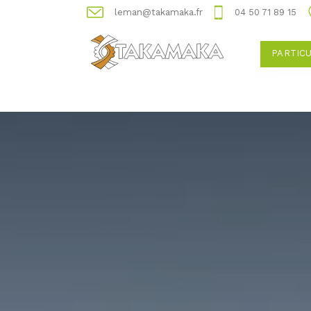
leman@takamaka.fr
04 50 71 89 15
PARTIC