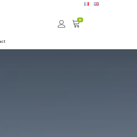
0
act